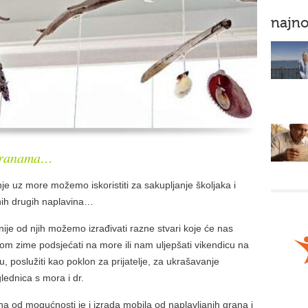
najno
 granama…
je uz more možemo iskoristiti za sakupljanje školjaka i
nih drugih naplavina…
ije od njih možemo izrađivati razne stvari koje će nas
kom zime podsjećati na more ili nam uljepšati vikendicu na
, poslužiti kao poklon za prijatelje, za ukrašavanje
lednica s mora i dr.
a od mogućnosti je i izrada mobila od naplavljanih grana i