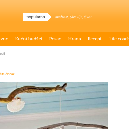
mudrost
,
zdravlje
,
život
popularno
ivno
Kućni budžet
Posao
Hrana
Recepti
Life coac
obili
išite članak