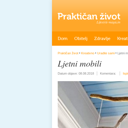
Lifestyle magazin
Dom
Obitelj
Zdravlje
Kreat
›
›
›
Praktičan život
Kreativno
Uradite sami
Ljetni m
Ljetni mobili
Datum objave:
08.08.2018
Komentara:
Isp