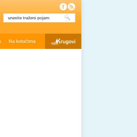
h
Na kotačima