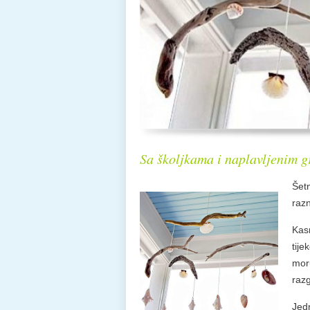
Sa školjkama i naplavljenim
Šetn
raz
Kasn
tije
moru
razg
Jedn