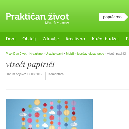
popularno
Lifestyle magazin
Dom
Obitelj
Zdravlje
Kreativno
Kućni budžet
P
›
›
›
›
Praktičan život
Kreativno
Uradite sami
Mobili – lepršav ukras sobe
viseći papirići
viseći papirići
Datum objave:
17.08.2012
Komentara: