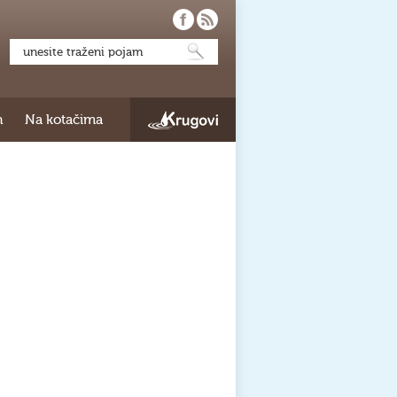
h
Na kotačima