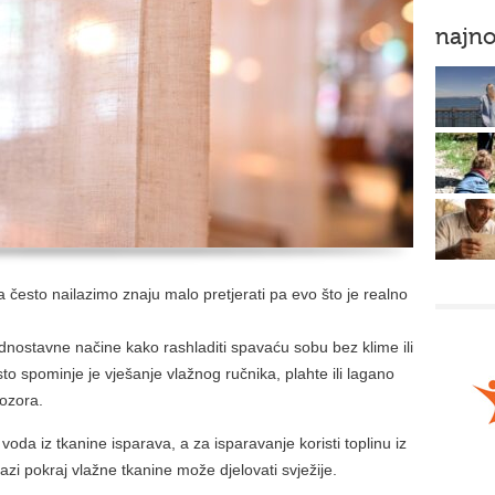
najno
 često nailazimo znaju malo pretjerati pa evo što je realno
ednostavne načine kako rashladiti spavaću sobu bez klime ili
sto spominje je vješanje vlažnog ručnika, plahte ili lagano
ozora.
oda iz tkanine isparava, a za isparavanje koristi toplinu iz
azi pokraj vlažne tkanine može djelovati svježije.