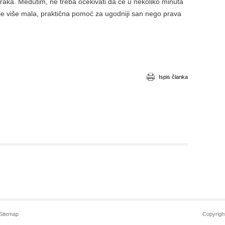
 zraka. Međutim, ne treba očekivati da će u nekoliko minuta
To je više mala, praktična pomoć za ugodniji san nego prava
Ispis članka
Sitemap
Copyrigh