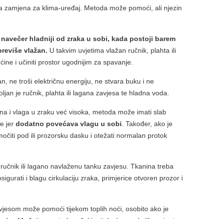
na zamjena za klima-uređaj. Metoda može pomoći, ali njezin
k navečer hladniji od zraka u sobi, kada postoji barem
 previše vlažan.
U takvim uvjetima vlažan ručnik, plahta ili
ćine i učiniti prostor ugodnijim za spavanje.
n, ne troši električnu energiju, ne stvara buku i ne
jan je ručnik, plahta ili lagana zavjesa te hladna voda.
rna i vlaga u zraku već visoka, metoda može imati slab
de jer
dodatno povećava vlagu u sobi
. Također, ako je
očiti pod ili prozorsku dasku i otežati normalan protok
n ručnik ili lagano navlaženu tanku zavjesu. Tkanina treba
osigurati i blagu cirkulaciju zraka, primjerice otvoren prozor i
zavjesom može pomoći tijekom toplih noći, osobito ako je