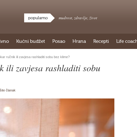
mudrost
,
zdravlje
,
život
popularno
ivno
Kućni budžet
Posao
Hrana
Recepti
Life coac
ar ručnik ili zavjesa rashladiti sobu bez klime?
 ili zavjesa rashladiti sobu
išite članak