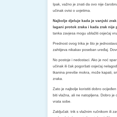
Ipak, važno je znati da ovo nije čarob
učinak ovisi o uvjetima.
Najbolje djeluje kada je vanjski zra
lagani protok zraka i kada zrak nije
tanka zavjesa mogu ublažiti osjećaj vru
Prednost ovog trika je što je jednostava
zahtijeva nikakav poseban uređaj. Dovol
No postoje i nedostaci. Ako je noć spa
učinak ili čak pogoršati osjećaj nelago
tkanina previše mokra, može kapati, sm
zraka.
Zato je najbolje koristiti dobro ocijeđe
biti vlažna, ali ne natopljena. Dobro je 
vrata sobe.
Zaključak: trik s vlažnim ručnikom ili 