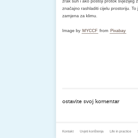
zrak suh i ako postoji protok svježijeg
značajno rashladiti cijelu prostoriju. 
zamjena za klimu.
Image by
MYCCF
from
Pixabay
ostavite svoj komentar
Kontakt
Uvjeti korištenja
Life in practice