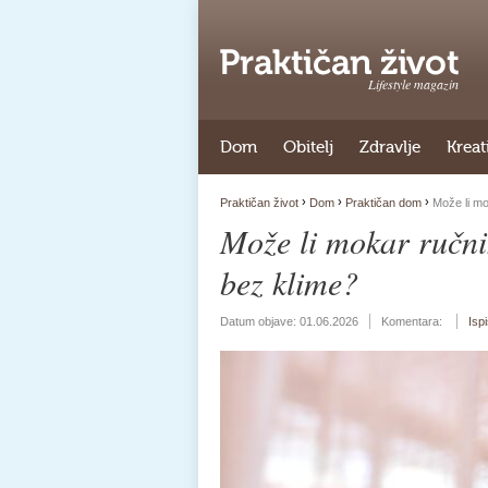
Lifestyle magazin
Dom
Obitelj
Zdravlje
Kreat
›
›
›
Praktičan život
Dom
Praktičan dom
Može li mok
Može li mokar ručnik
bez klime?
Datum objave:
01.06.2026
Komentara:
Isp