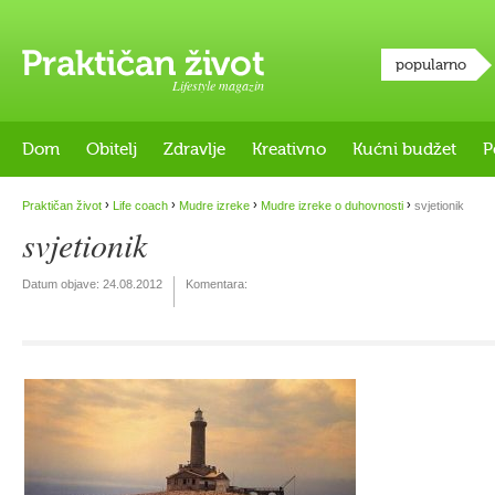
popularno
Lifestyle magazin
Dom
Obitelj
Zdravlje
Kreativno
Kućni budžet
P
›
›
›
›
Praktičan život
Life coach
Mudre izreke
Mudre izreke o duhovnosti
svjetionik
svjetionik
Datum objave:
24.08.2012
Komentara: