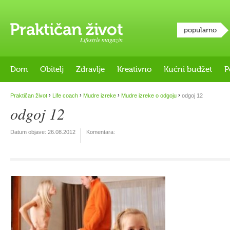
popularno
Lifestyle magazin
Dom
Obitelj
Zdravlje
Kreativno
Kućni budžet
P
›
›
›
›
Praktičan život
Life coach
Mudre izreke
Mudre izreke o odgoju
odgoj 12
odgoj 12
Datum objave:
26.08.2012
Komentara: