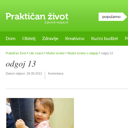
popularno
Lifestyle magazin
Dom
Obitelj
Zdravlje
Kreativno
Kućni budžet
P
›
›
›
›
Praktičan život
Life coach
Mudre izreke
Mudre izreke o odgoju
odgoj 13
odgoj 13
Datum objave:
26.08.2012
Komentara: