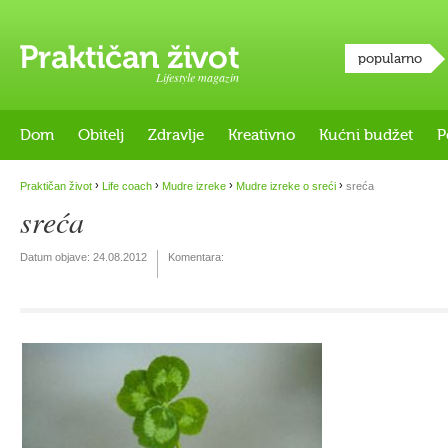
popularno
Lifestyle magazin
Dom
Obitelj
Zdravlje
Kreativno
Kućni budžet
P
›
›
›
›
Praktičan život
Life coach
Mudre izreke
Mudre izreke o sreći
sreća
sreća
Datum objave:
24.08.2012
Komentara: