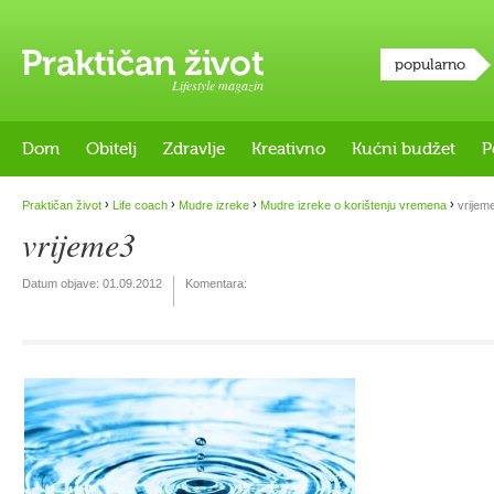
popularno
Lifestyle magazin
Dom
Obitelj
Zdravlje
Kreativno
Kućni budžet
P
›
›
›
›
Praktičan život
Life coach
Mudre izreke
Mudre izreke o korištenju vremena
vrijem
vrijeme3
Datum objave:
01.09.2012
Komentara: