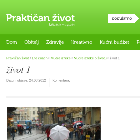
popularno
Lifestyle magazin
Dom
Obitelj
Zdravlje
Kreativno
Kućni budžet
P
›
›
›
›
Praktičan život
Life coach
Mudre izreke
Mudre izreke o životu
život 1
život 1
Datum objave:
24.08.2012
Komentara: