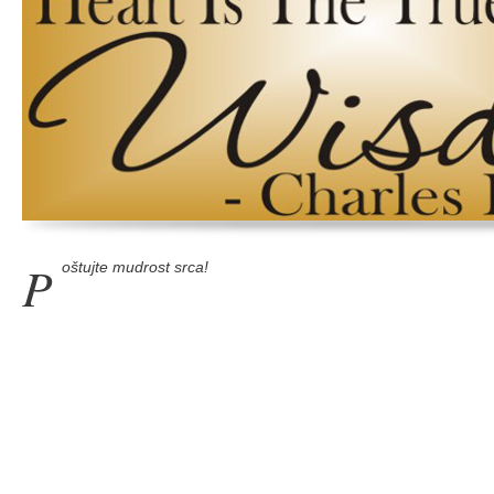
P
oštujte mudrost srca!