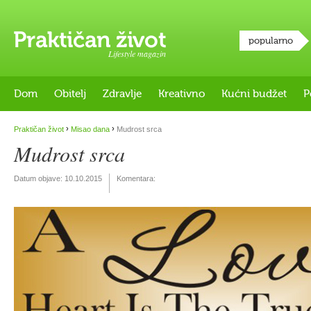
popularno
Lifestyle magazin
Dom
Obitelj
Zdravlje
Kreativno
Kućni budžet
P
›
›
Praktičan život
Misao dana
Mudrost srca
Mudrost srca
Datum objave:
10.10.2015
Komentara: