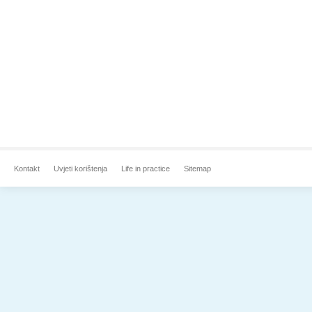
Kontakt
Uvjeti korištenja
Life in practice
Sitemap