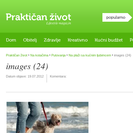
popularno
Lifestyle magazin
Dom
Obitelj
Zdravlje
Kreativno
Kućni budžet
P
›
›
›
›
Praktičan život
Na kotačima
Putovanja
Na plaži sa kućnim ljubimcem
images (24)
images (24)
Datum objave:
19.07.2012
Komentara: