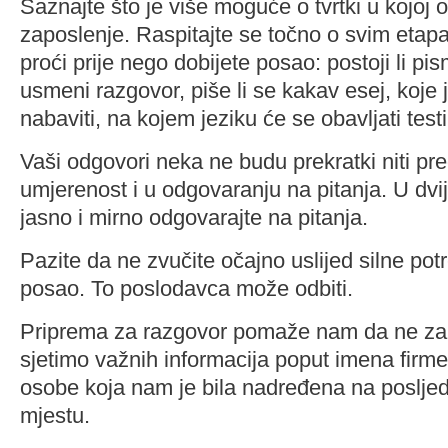
Saznajte što je više moguće o tvrtki u kojoj 
zaposlenje. Raspitajte se točno o svim etap
proći prije nego dobijete posao: postoji li pi
usmeni razgovor, piše li se kakav esej, koje
nabaviti, na kojem jeziku će se obavljati testi
Vaši odgovori neka ne budu prekratki niti pr
umjerenost i u odgovaranju na pitanja. U dvije
jasno i mirno odgovarajte na pitanja.
Pazite da ne zvučite očajno uslijed silne pot
posao. To poslodavca može odbiti.
Priprema za razgovor pomaže nam da ne za
sjetimo važnih informacija poput imena firme u
osobe koja nam je bila nadređena na poslj
mjestu.