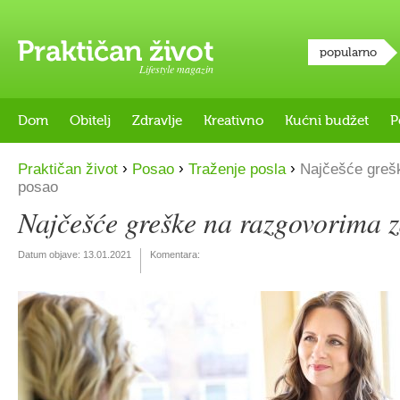
popularno
Lifestyle magazin
Dom
Obitelj
Zdravlje
Kreativno
Kućni budžet
P
›
›
›
Praktičan život
Posao
Traženje posla
Najčešće grešk
posao
Najčešće greške na razgovorima 
Datum objave:
13.01.2021
Komentara: