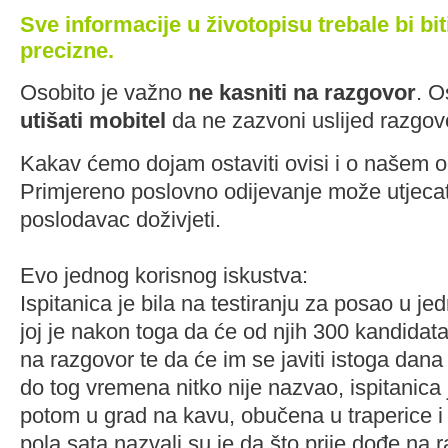
Sve informacije u životopisu trebale bi biti 
precizne.
Osobito je važno
ne kasniti na razgovor
. O
utišati mobitel
da ne zazvoni uslijed razgov
Kakav ćemo dojam ostaviti ovisi i o našem o
Primjereno poslovno odijevanje može utjecat
poslodavac doživjeti.
Evo jednog korisnog iskustva:
Ispitanica je bila na testiranju za posao u j
joj je nakon toga da će od njih 300 kandidat
na razgovor te da će im se javiti istoga dana
do tog vremena nitko nije nazvao, ispitanica j
potom u grad na kavu, obučena u traperice 
pola sata nazvali su je da što prije dođe na