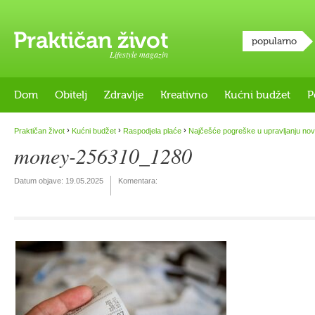
popularno
Lifestyle magazin
Dom
Obitelj
Zdravlje
Kreativno
Kućni budžet
P
›
›
›
Praktičan život
Kućni budžet
Raspodjela plaće
Najčešće pogreške u upravljanju no
money-256310_1280
Datum objave:
19.05.2025
Komentara: