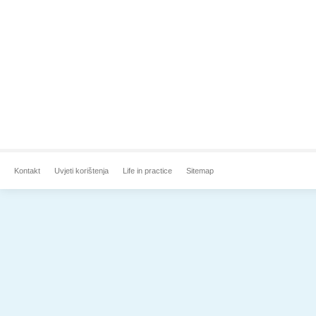
Kontakt
Uvjeti korištenja
Life in practice
Sitemap