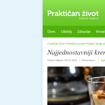
Lifestyle magazin
Dom
Obitelj
Zdravlje
Kreat
›
›
Praktičan život
Praktični recepti
Kolači i druge s
Najjednostavniji kre
Datum objave:
09.02.2026
Komentara:
Isp