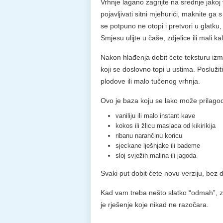
Vrhnje lagano zagrijte na srednje jakoj 
pojavljivati sitni mjehurići, maknite ga
se potpuno ne otopi i pretvori u glatku,
Smjesu ulijte u čaše, zdjelice ili mali 
Nakon hlađenja dobit ćete teksturu iz
koji se doslovno topi u ustima. Posluži
plodove ili malo tučenog vrhnja.
Ovo je baza koju se lako može prilagodi
vaniliju ili malo instant kave
kokos ili žlicu maslaca od kikirikija
ribanu narančinu koricu
sjeckane lješnjake ili bademe
sloj svježih malina ili jagoda
Svaki put dobit ćete novu verziju, bez 
Kad vam treba nešto slatko “odmah”, za
je rješenje koje nikad ne razočara.