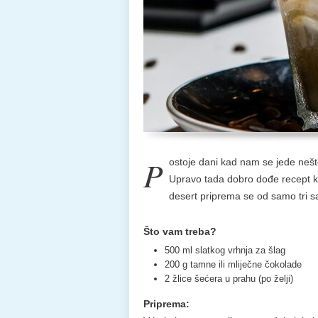
P
ostoje dani kad nam se jede nešto 
Upravo tada dobro dođe recept k
desert priprema se od samo tri sa
Što vam treba?
500 ml slatkog vrhnja za šlag
200 g tamne ili mliječne čokolade
2 žlice šećera u prahu (po želji)
Priprema: