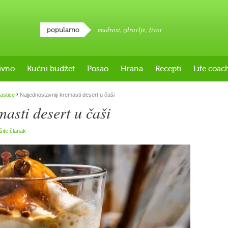
mudrost
,
zdravlje
,
život
popularno
ivno
Kućni budžet
Posao
Hrana
Recepti
Life coac
›
lastice
Najjednostavniji kremasti desert u čaši
masti desert u čaši
išite članak