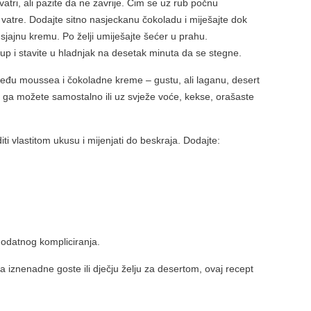
vatri, ali pazite da ne zavrije. Čim se uz rub počnu
 s vatre. Dodajte sitno nasjeckanu čokoladu i miješajte dok
 sjajnu kremu. Po želji umiješajte šećer u prahu.
kalup i stavite u hladnjak na desetak minuta da se stegne.
među moussea i čokoladne kreme – gustu, ali laganu, desert
ti ga možete samostalno ili uz svježe voće, kekse, orašaste
ti vlastitom ukusu i mijenjati do beskraja. Dodajte:
dodatnog kompliciranja.
 iznenadne goste ili dječju želju za desertom, ovaj recept