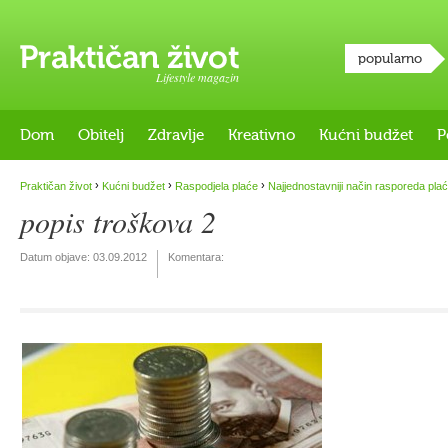
popularno
Lifestyle magazin
Dom
Obitelj
Zdravlje
Kreativno
Kućni budžet
P
›
›
›
Praktičan život
Kućni budžet
Raspodjela plaće
Najjednostavniji način rasporeda pla
popis troškova 2
Datum objave:
03.09.2012
Komentara: