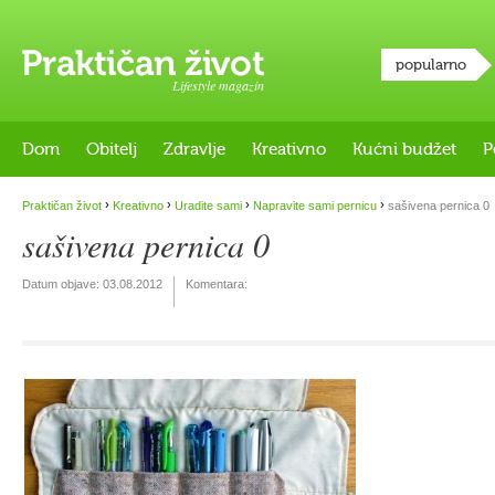
popularno
Lifestyle magazin
Dom
Obitelj
Zdravlje
Kreativno
Kućni budžet
P
›
›
›
›
Praktičan život
Kreativno
Uradite sami
Napravite sami pernicu
sašivena pernica 0
sašivena pernica 0
Datum objave:
03.08.2012
Komentara: