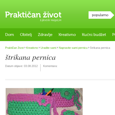
popularno
Lifestyle magazin
Dom
Obitelj
Zdravlje
Kreativno
Kućni budžet
P
›
›
›
›
Praktičan život
Kreativno
Uradite sami
Napravite sami pernicu
štrikana pernica
štrikana pernica
Datum objave:
03.08.2012
Komentara: