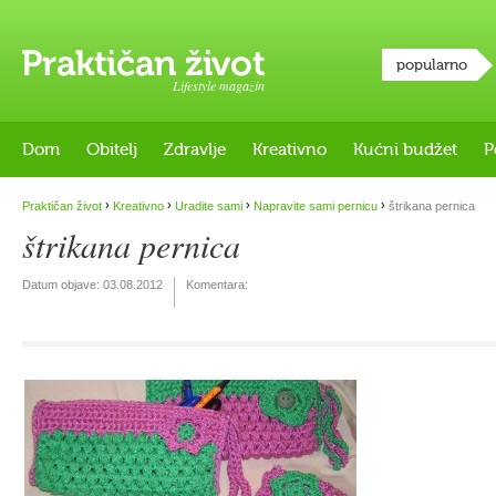
popularno
Lifestyle magazin
Dom
Obitelj
Zdravlje
Kreativno
Kućni budžet
P
›
›
›
›
Praktičan život
Kreativno
Uradite sami
Napravite sami pernicu
štrikana pernica
štrikana pernica
Datum objave:
03.08.2012
Komentara: