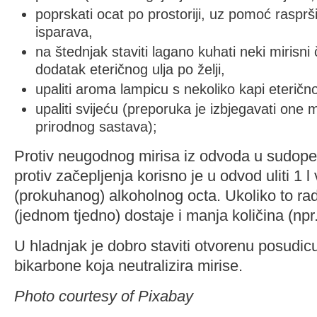
poprskati ocat po prostoriji, uz pomoć rasprš
isparava,
na štednjak staviti lagano kuhati neki mirisni č
dodatak eteričnog ulja po želji,
upaliti aroma lampicu s nekoliko kapi eteričnog
upaliti svijeću (preporuka je izbjegavati one m
prirodnog sastava);
Protiv neugodnog mirisa iz odvoda u sudoper
protiv začepljenja korisno je u odvod uliti 1 l
(prokuhanog) alkoholnog octa. Ukoliko to ra
(jednom tjedno) dostaje i manja količina (npr. 
U hladnjak je dobro staviti otvorenu posudi
bikarbone koja neutralizira mirise.
Photo courtesy of Pixabay