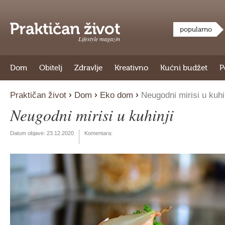
popularno
Lifestyle magazin
Dom
Obitelj
Zdravlje
Kreativno
Kućni budžet
P
›
›
›
Praktičan život
Dom
Eko dom
Neugodni mirisi u kuhi
Neugodni mirisi u kuhinji
Datum objave:
23.12.2020
Komentara: