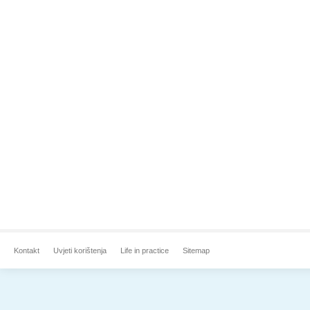
Kontakt
Uvjeti korištenja
Life in practice
Sitemap