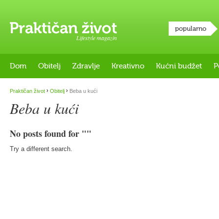
popularno
Lifestyle magazin
Dom
Obitelj
Zdravlje
Kreativno
Kućni budžet
P
›
›
Praktičan život
Obitelj
Beba u kući
Beba u kući
No posts found for ""
Try a different search.