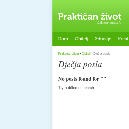
Lifestyle magazin
Dom
Obitelj
Zdravlje
Kreat
›
›
Praktičan život
Obitelj
Dječja posla
Dječja posla
No posts found for ""
Try a different search.