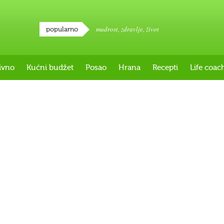
mudrost
,
zdravlje
,
život
popularno
ivno
Kućni budžet
Posao
Hrana
Recepti
Life coac