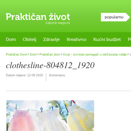
popularno
Lifestyle magazin
Dom
Obitelj
Zdravlje
Kreativno
Kućni budžet
P
›
›
›
›
Praktičan život
Dom
Praktičan dom
Ocat – izvrstan pomagač u održavanju rublja
c
clothesline-804812_1920
Datum objave:
12.09.2020
Komentara: