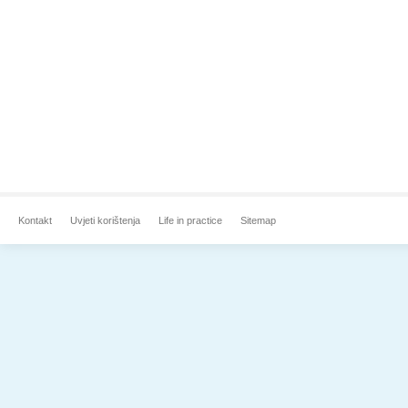
Kontakt
Uvjeti korištenja
Life in practice
Sitemap