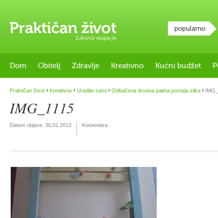
popularno
Lifestyle magazin
Dom
Obitelj
Zdravlje
Kreativno
Kućni budžet
P
›
›
›
›
Praktičan život
Kreativno
Uradite sami
Odbačena drvena paleta postala slika
IMG_
IMG_1115
Datum objave:
30.01.2012
Komentara: