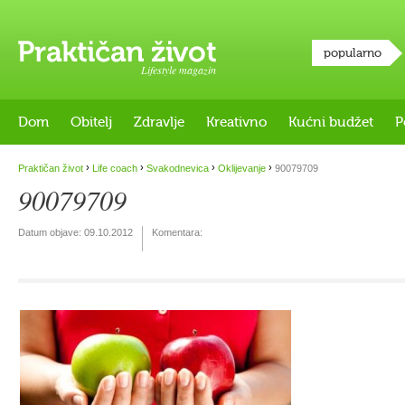
popularno
Lifestyle magazin
Dom
Obitelj
Zdravlje
Kreativno
Kućni budžet
P
›
›
›
›
Praktičan život
Life coach
Svakodnevica
Oklijevanje
90079709
90079709
Datum objave:
09.10.2012
Komentara: