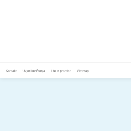
Kontakt
Uvjeti korištenja
Life in practice
Sitemap