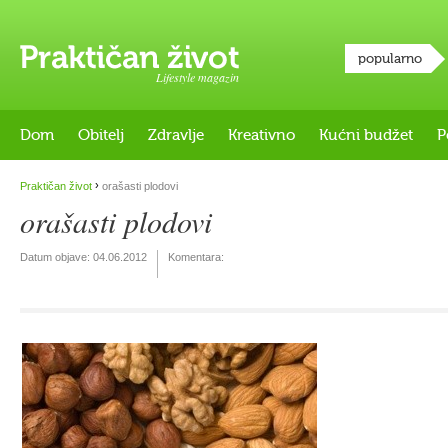
popularno
Lifestyle magazin
Dom
Obitelj
Zdravlje
Kreativno
Kućni budžet
P
›
Praktičan život
orašasti plodovi
orašasti plodovi
Datum objave:
04.06.2012
Komentara: