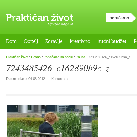
popularno
Lifestyle magazin
Dom
Obitelj
Zdravlje
Kreativno
Kućni budžet
P
›
›
›
›
Praktičan život
Posao
Ponašanje na poslu
Pauza
7243485426_c162890b9c_z
7243485426_c162890b9c_z
Datum objave:
06.08.2012
Komentara: