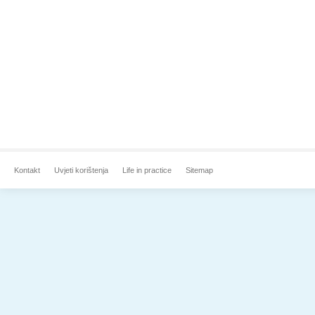
Kontakt
Uvjeti korištenja
Life in practice
Sitemap