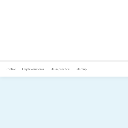
Kontakt
Uvjeti korištenja
Life in practice
Sitemap