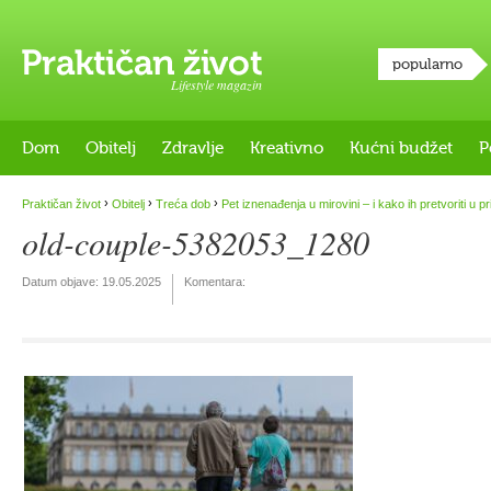
popularno
Lifestyle magazin
Dom
Obitelj
Zdravlje
Kreativno
Kućni budžet
P
›
›
›
Praktičan život
Obitelj
Treća dob
Pet iznenađenja u mirovini – i kako ih pretvoriti u pri
old-couple-5382053_1280
Datum objave:
19.05.2025
Komentara: