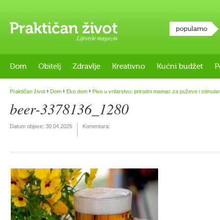
popularno
Lifestyle magazin
Dom
Obitelj
Zdravlje
Kreativno
Kućni budžet
P
›
›
›
Praktičan život
Dom
Eko dom
Pivo u vrtlarstvu: prirodni mamac za puževe i stimulan
beer-3378136_1280
Datum objave:
30.04.2025
Komentara: