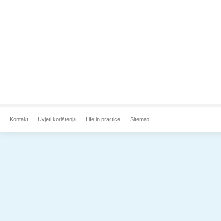
Kontakt
Uvjeti korištenja
Life in practice
Sitemap