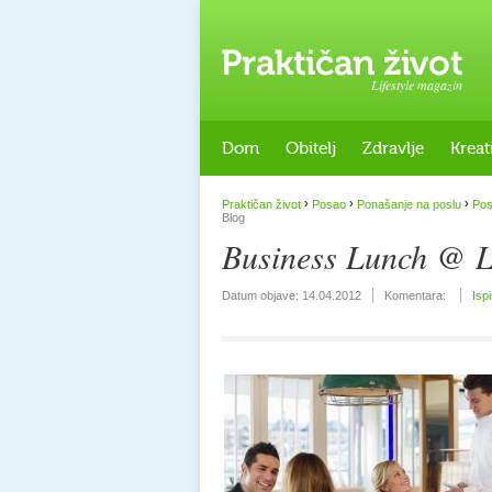
Lifestyle magazin
Dom
Obitelj
Zdravlje
Kreat
›
›
›
Praktičan život
Posao
Ponašanje na poslu
Pos
Blog
Business Lunch @ L
Datum objave:
14.04.2012
Komentara:
Isp