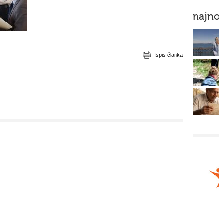
najno
Ispis članka