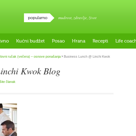
mudrost
,
zdravlje
,
život
popularno
ivno
Kućni budžet
Posao
Hrana
Recepti
Life coac
›
lovni ručak (večera) – osnove ponašanja
Business Lunch @ Linchi Kwok
inchi Kwok Blog
išite članak