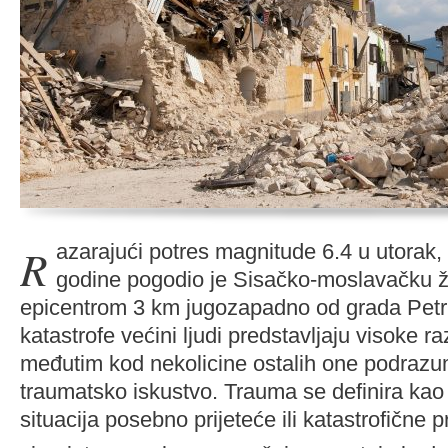
Razarajući potres magnitude 6.4 u utorak, 12. prosinca 2020.
godine pogodio je Sisačko-moslavačku ž
epicentrom 3 km jugozapadno od grada Petri
katastrofe većini ljudi predstavljaju visoke ra
međutim kod nekolicine ostalih one podrazum
traumatsko iskustvo. Trauma se definira kao s
situacija posebno prijeteće ili katastrofične pr