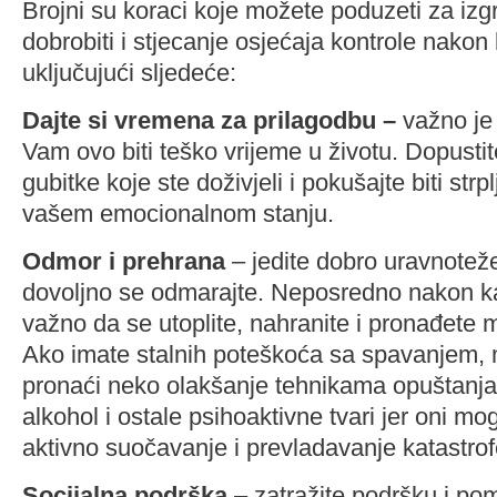
Brojni su koraci koje možete poduzeti za izg
dobrobiti i stjecanje osjećaja kontrole nakon 
uključujući sljedeće:
Dajte si vremena za prilagodbu –
važno je 
Vam ovo biti teško vrijeme u životu. Dopustit
gubitke koje ste doživjeli i pokušajte biti str
vašem emocionalnom stanju.
Odmor i prehrana
– jedite dobro uravnotež
dovoljno se odmarajte. Neposredno nakon k
važno da se utoplite, nahranite i pronađete 
Ako imate stalnih poteškoća sa spavanjem,
pronaći neko olakšanje tehnikama opuštanja.
alkohol i ostale psihoaktivne tvari jer oni mo
aktivno suočavanje i prevladavanje katastrof
Socijalna podrška
– zatražite podršku i po