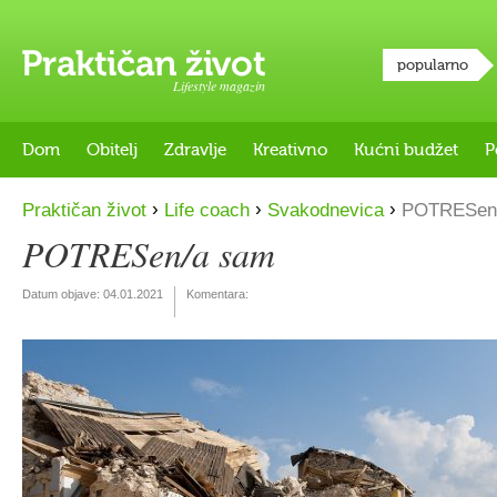
popularno
Lifestyle magazin
Dom
Obitelj
Zdravlje
Kreativno
Kućni budžet
P
›
›
›
Praktičan život
Life coach
Svakodnevica
POTRESen
POTRESen/a sam
Datum objave:
04.01.2021
Komentara: