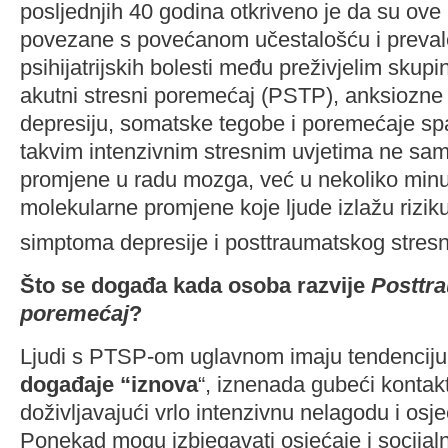
posljednjih 40 godina otkriveno je da su ove 
povezane s povećanom učestalošću i prevalen
psihijatrijskih bolesti među preživjelim skupi
akutni stresni poremećaj (PSTP), anksiozne
depresiju, somatske tegobe i poremećaje sp
takvim intenzivnim stresnim uvjetima ne sa
promjene u radu mozga, već u nekoliko minu
molekularne promjene koje ljude izlažu rizik
simptoma depresije i posttraumatskog stre
Što se događa kada osoba razvije
Posttra
poremećaj
?
Ljudi s PTSP-om uglavnom imaju tendencij
događaje “iznova
“, iznenada gubeći kontak
doživljavajući vrlo intenzivnu nelagodu i osje
Ponekad mogu izbjegavati osjećaje i socijaln