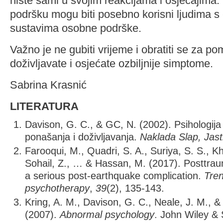
niste sami u svojim reakcijama i osjećajima.
podršku mogu biti posebno korisni ljudima s
sustavima osobne podrške.
Važno je ne gubiti vrijeme i obratiti se za po
doživljavate i osjećate ozbiljnije simptome.
Sabrina Krasnić
LITERATURA
Davison, G. C., & GC, N. (2002). Psihologij
ponašanja i doživljavanja.
Naklada Slap, Jas
Farooqui, M., Quadri, S. A., Suriya, S. S., K
Sohail, Z., … & Hassan, M. (2017). Posttraum
a serious post-earthquake complication.
Tren
psychotherapy
,
39
(2), 135-143.
Kring, A. M., Davison, G. C., Neale, J. M., &
(2007).
Abnormal psychology
. John Wiley & 