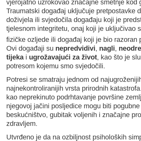
vjerojatno uzrokovao značajne smetnje kod
Traumatski događaj uključuje pretpostavke d
doživjela ili svjedočila događaju koji je predst
tjelesnom integritetu, onaj koji je uključivao s
fizičke ozljede ili događaj koji je bio razoran
Ovi događaji su
nepredvidivi
,
nagli
,
neodr
tijeka
i
ugrožavajući za život
, kao što je sl
potresom kojemu smo svjedočili.
Potresi se smatraju jednom od najugroženijih,
najnekontroliranijih vrsta prirodnih katastrofa
kao neprekinuto podrhtavanje površine zeml
njegovoj jačini posljedice mogu biti pogubne
beskućništvo, gubitak voljenih i značajne p
zdravljem.
Utvrđeno je da na ozbiljnost psiholoških si