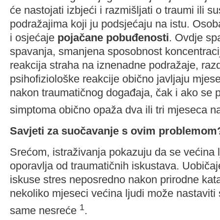
će nastojati izbjeći i razmišljati o traumi ili su
podražajima koji ju podsjećaju na istu. Osob
i osjećaje
pojačane pobuđenosti
. Ovdje sp
spavanja, smanjena sposobnost koncentracij
reakcija straha na iznenadne podražaje, razdra
psihofiziološke reakcije obično javljaju mjes
nakon traumatičnog događaja, čak i ako se 
simptoma obično opaža dva ili tri mjeseca 
Savjeti za suočavanje s ovim problemom
Srećom, istraživanja pokazuju da se većina
oporavlja od traumatičnih iskustava. Uobičaje
iskuse stres neposredno nakon prirodne katas
nekoliko mjeseci većina ljudi može nastaviti 
1
same nesreće
.