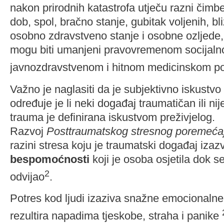
nakon prirodnih katastrofa utječu razni čimbe
dob, spol, bračno stanje, gubitak voljenih, bl
osobno zdravstveno stanje i osobne ozljede, a
mogu biti umanjeni pravovremenom socija
javnozdravstvenom i hitnom medicinskom p
Važno je naglasiti da je subjektivno iskustvo
određuje je li neki događaj traumatičan ili nij
trauma je definirana iskustvom preživjelog.
Razvoj
Posttraumatskog stresnog poremeća
razini stresa koju je traumatski događaj iza
bespomoćnosti
koji je osoba osjetila dok s
2
odvijao
.
Potres kod ljudi izaziva snažne emocionalne 
rezultira napadima tjeskobe, straha i panike