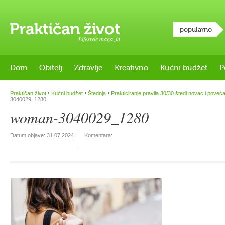
popularno
Lifestyle magazin
Dom
Obitelj
Zdravlje
Kreativno
Kućni budžet
P
›
›
›
Praktičan život
Kućni budžet
Štednja
Prakticiranje pravila 30/30 štedi novac i pove
3040029_1280
woman-3040029_1280
Datum objave:
31.07.2024
Komentara: