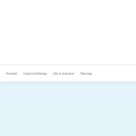
Kontakt
Uvjeti korištenja
Life in practice
Sitemap