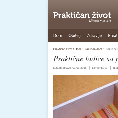
Lifestyle magazin
Dom
Obitelj
Zdravlje
Kreat
›
›
›
Praktičan život
Dom
Praktičan dom
Praktične 
Praktične ladice sa 
Datum objave:
01.03.2016
Komentara:
Isp