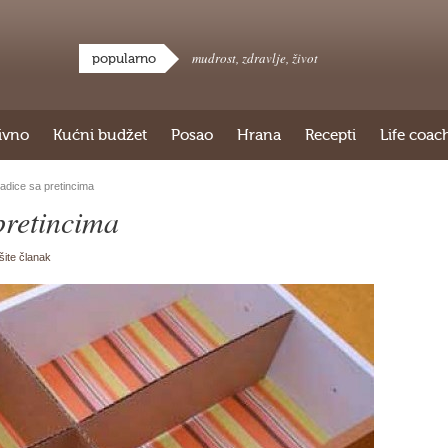
mudrost
,
zdravlje
,
život
popularno
ivno
Kućni budžet
Posao
Hrana
Recepti
Life coac
ladice sa pretincima
pretincima
išite članak