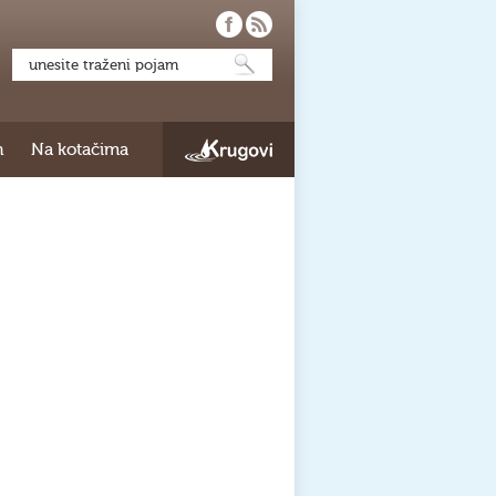
h
Na kotačima