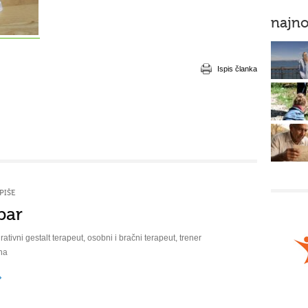
najno
Ispis članka
PIŠE
bar
rativni gestalt terapeut, osobni i bračni terapeut, trener
na