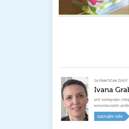
ZA PRAKTIČAN ŽIVOT 
Ivana Gra
prof. pedagogije, integ
komunikacijskih vješti
saznajte više