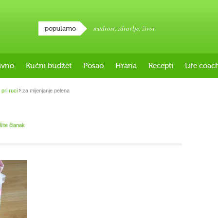
mudrost
,
zdravlje
,
život
popularno
ivno
Kućni budžet
Posao
Hrana
Recepti
Life coac
›
 pri ruci
za mijenjanje pelena
išite članak