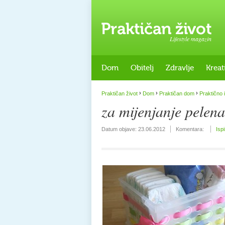
Lifestyle magazin
Dom
Obitelj
Zdravlje
Kreat
›
›
›
Praktičan život
Dom
Praktičan dom
Praktično i
za mijenjanje pelena
Datum objave:
23.06.2012
Komentara:
Isp