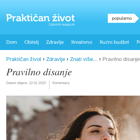
popularno
Lifestyle magazin
Dom
Obitelj
Zdravlje
Kreativno
Kućni budžet
P
›
›
›
Praktičan život
Zdravlje
Znati više...
Pravilno disanje
Pravilno disanje
Datum objave:
22.01.2022
Komentara: