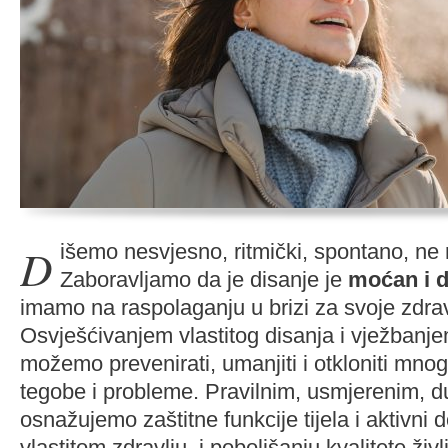
Dišemo nesvjesno, ritmički, spontano, ne razmišljajući.
Zaboravljamo da je disanje je
moćan i d
imamo na raspolaganju u brizi za svoje zdrav
Osvješćivanjem vlastitog disanja i vježbanje
možemo prevenirati, umanjiti i otkloniti mno
tegobe i probleme. Pravilnim, usmjerenim, 
osnažujemo zaštitne funkcije tijela i aktivni
vlastitom zdravlju i poboljšanju kvalitete živl