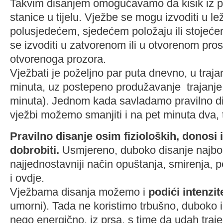
Takvim disanjem omogućavamo da kisik iz p
stanice u tijelu. Vježbe se mogu izvoditi u l
polusjedećem, sjedećem položaju ili stojeć
se izvoditi u zatvorenom ili u otvorenom pros
otvorenoga prozora.
Vježbati je poželjno par puta dnevno, u traja
minuta, uz postepeno produžavanje trajanje 
minuta). Jednom kada savladamo pravilno di
vježbi možemo smanjiti i na pet minuta dva, 
Pravilno disanje osim fizioloških, donosi 
dobrobiti.
Usmjereno, duboko disanje najbolj
najjednostavniji način opuštanja, smirenja, 
i ovdje.
Vježbama disanja možemo i
podići intenzit
umorni). Tada ne koristimo trbušno, duboko i
nego energično, iz prsa, s time da udah traje