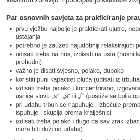
Par osnovnih savjeta za prakticiranje prav
prvu vježbu najbolje je prakticirati ujutro, n
ustajanja
potrebno je zauzeti najudobniji relaksirajući po
udisati treba na nos, izdisati na usta (nosni ka
prohodni)
važno je disati svjesno, polako, duboko
koristiti puni kapacitet pluća (udisati iz trbuha
izdisati treba polako i koncentrirano, izgovar
usnice slovo „s“, „š“ ili „f“ (postiže se bolja o
pri udahu trbuh se napuhuje i izbočuje prema
ispuhuje i skuplja prema kralješnici
izdisati treba polako i dugo da sav zrak izbac
mora biti duži od udaha)