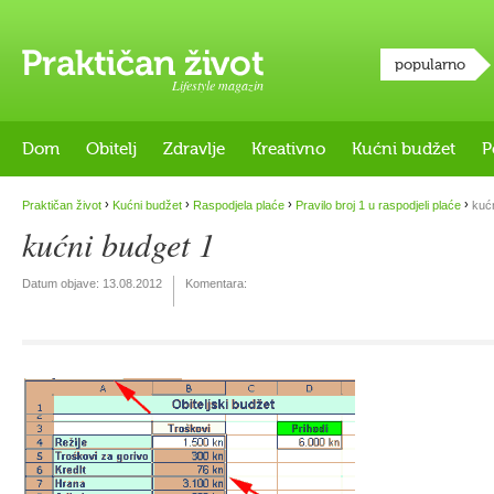
popularno
Lifestyle magazin
Dom
Obitelj
Zdravlje
Kreativno
Kućni budžet
P
›
›
›
›
Praktičan život
Kućni budžet
Raspodjela plaće
Pravilo broj 1 u raspodjeli plaće
kućn
kućni budget 1
Datum objave:
13.08.2012
Komentara: