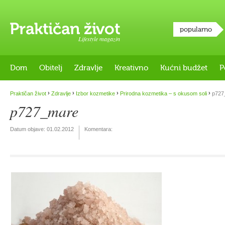
popularno
Lifestyle magazin
Dom
Obitelj
Zdravlje
Kreativno
Kućni budžet
P
›
›
›
›
Praktičan život
Zdravlje
Izbor kozmetike
Prirodna kozmetika – s okusom soli
p727
p727_mare
Datum objave:
01.02.2012
Komentara: