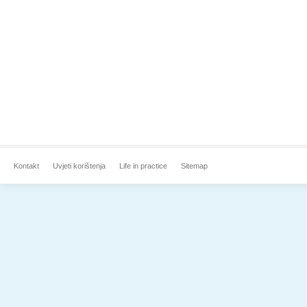
Kontakt
Uvjeti korištenja
Life in practice
Sitemap