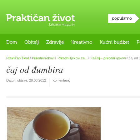
popularno
Lifestyle magazin
Dom
Obitelj
Zdravlje
Kreativno
Kućni budžet
P
›
›
›
›
Praktičan život
Prirodni lijekovi
Prirodni lijekovi za...
Kašalj – prirodni lijekovi
čaj od 
čaj od đumbira
Datum objave:
28.06.2012
Komentara: