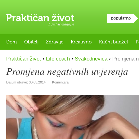
popularno
Lifestyle magazin
Dom
Obitelj
Zdravlje
Kreativno
Kućni budžet
P
›
›
›
Praktičan život
Life coach
Svakodnevica
Promjena ne
Promjena negativnih uvjerenja
Datum objave:
30.05.2014
Komentara: