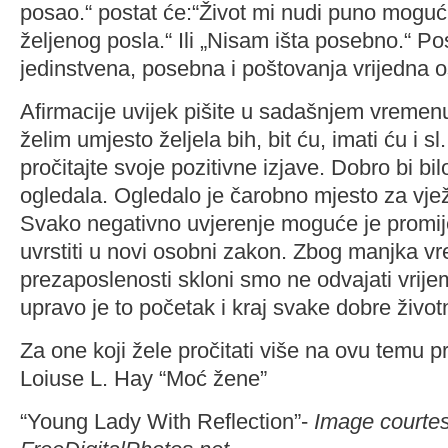
posao.“ postat će:“Život mi nudi puno moguć
željenog posla.“ Ili „Nisam išta posebno.“ P
jedinstvena, posebna i poštovanja vrijedna 
Afirmacije uvijek pišite u sadašnjem vremen
želim umjesto željela bih, bit ću, imati ću i sl
pročitajte svoje pozitivne izjave. Dobro bi bi
ogledala. Ogledalo je čarobno mjesto za vjež
Svako negativno uvjerenje moguće je promijen
uvrstiti u novi osobni zakon. Zbog manjka v
prezaposlenosti skloni smo ne odvajati vrije
upravo je to početak i kraj svake dobre život
Za one koji žele pročitati više na ovu temu 
Loiuse L. Hay “Moć žene”
“Young Lady With Reflection”-
Image courtes