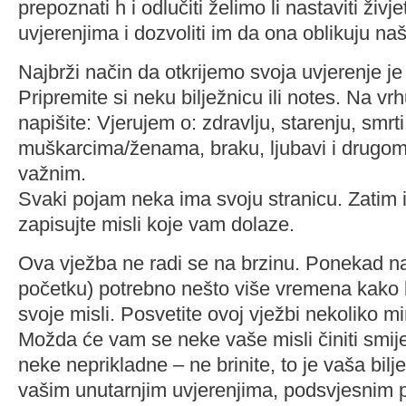
prepoznati h i odlučiti želimo li nastaviti živj
uvjerenjima i dozvoliti im da ona oblikuju naš 
Najbrži način da otkrijemo svoja uvjerenje je 
Pripremite si neku bilježnicu ili notes. Na vr
napišite: Vjerujem o: zdravlju, starenju, smrt
muškarcima/ženama, braku, ljubavi i drugom
važnim.
Svaki pojam neka ima svoju stranicu. Zatim
zapisujte misli koje vam dolaze.
Ova vježba ne radi se na brzinu. Ponekad n
početku) potrebno nešto više vremena kako b
svoje misli. Posvetite ovoj vježbi nekoliko m
Možda će vam se neke vaše misli činiti smij
neke neprikladne – ne brinite, to je vaša bilje
vašim unutarnjim uvjerenjima, podsvjesnim p