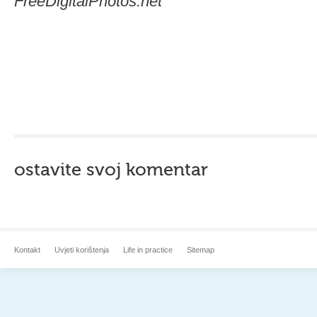
FreeDigitalPhotos.net
ostavite svoj komentar
Kontakt
Uvjeti korištenja
Life in practice
Sitemap