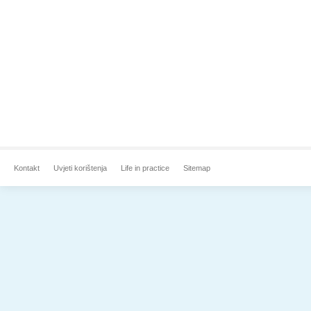
Kontakt
Uvjeti korištenja
Life in practice
Sitemap