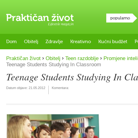
popularno
Lifestyle magazin
Dom
Obitelj
Zdravlje
Kreativno
Kućni budžet
P
›
›
›
Praktičan život
Obitelj
Teen razdoblje
Promjene inteli
Teenage Students Studying In Classroom
Teenage Students Studying In Cl
Datum objave:
21.05.2012
Komentara: