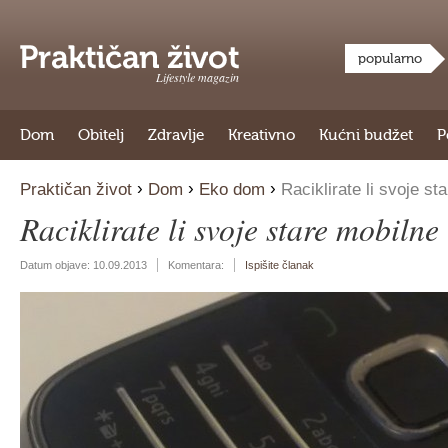
popularno
Lifestyle magazin
Dom
Obitelj
Zdravlje
Kreativno
Kućni budžet
P
›
›
›
Praktičan život
Dom
Eko dom
Raciklirate li svoje st
Raciklirate li svoje stare mobilne
Datum objave:
10.09.2013
Komentara:
Ispišite članak