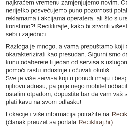
najkraćem vremenu zamjenjujemo novim. O
nerijetko posvećujemo puno pozornosti pot
reklamama i akcijama operatera, ali što s ur
koristimo?! Reciklirajte, kako bi stvorili višes
sebi i zajednici.
Razloga je mnogo, a vama prepuštamo koji ć
okarakterizirati kao presudan. Sigurni smo da
kunu odaberete li jedan od servisa s uslugom 
pomoći rastu industrije i očuvati okoliš.
Sve je više servisa koji u ponudi imaju i be
njihovu adresu, pa prije nego mobitel odbaci
ostalim otpadom, dopustite bar da vam vaš s
plati kavu na svom odlasku!
Lokacije i više informacija potražite na
Recik
(članak preuzet sa portala
Recikliraj.hr)