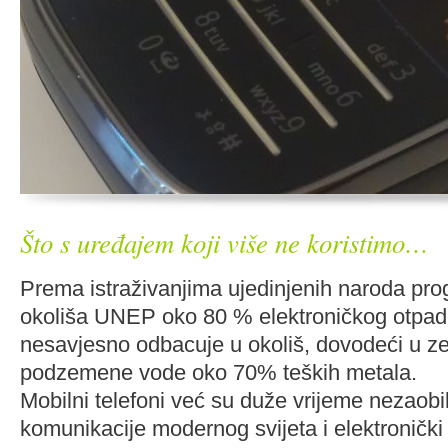
Što s uređajem koji više ne koristimo…
Prema istraživanjima ujedinjenih naroda pro
okoliša UNEP oko 80 % elektroničkog otpada
nesavjesno odbacuje u okoliš, dovodeći u ze
podzemene vode oko 70% teških metala.
Mobilni telefoni već su duže vrijeme nezaob
komunikacije modernog svijeta i elektronički 