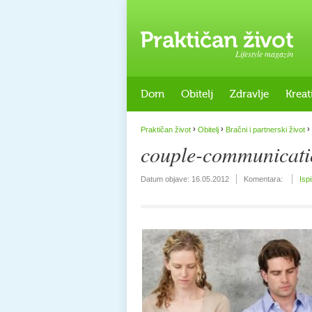
Lifestyle magazin
Dom
Obitelj
Zdravlje
Kreat
›
›
›
Praktičan život
Obitelj
Bračni i partnerski život
couple-communicati
Datum objave:
16.05.2012
Komentara:
Isp