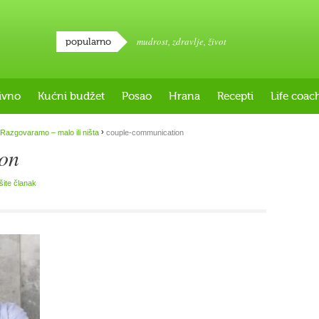
mudrost
,
zdravlje
,
život
popularno
ivno
Kućni budžet
Posao
Hrana
Recepti
Life coac
›
Razgovaramo – malo ili ništa
couple-communication
on
išite članak