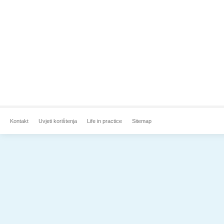
Kontakt
Uvjeti korištenja
Life in practice
Sitemap