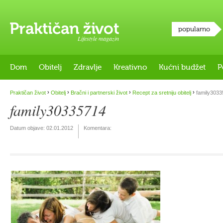
popularno
Lifestyle magazin
Dom
Obitelj
Zdravlje
Kreativno
Kućni budžet
P
›
›
›
›
Praktičan život
Obitelj
Bračni i partnerski život
Recept za sretniju obitelj
family3033
family30335714
Datum objave:
02.01.2012
Komentara: