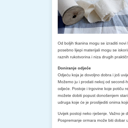
Od boljih tkanina mogu se izraditi novi k
posebno lijepi materijali mogu se iskoris
raznih rukotvorina i niza drugih praktičn
Doniranje odjeće
Odjeću koja je dovoljno dobra i još uvij
Možemo ju i prodati nekoj od second-ha
odjeće. Postoje i trgovine koje potiču 
možete dobiti popust donošenjem star
udruga koje će je proslijediti onima koj
Uvijek postoji neko rješenje. Važno je
Pospremanje ormara može biti dobar 