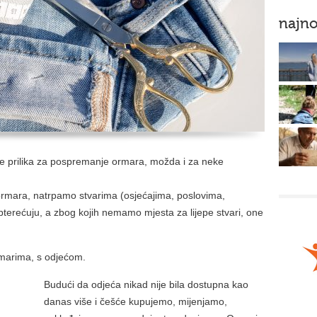
najno
je prilika za pospremanje ormara, možda i za neke
ormara, natrpamo stvarima (osjećajima, poslovima,
terećuju, a zbog kojih nemamo mjesta za lijepe stvari, one
rmarima, s odjećom.
Budući da odjeća nikad nije bila dostupna kao
danas više i češće kupujemo, mijenjamo,