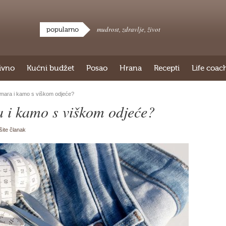
mudrost
,
zdravlje
,
život
popularno
ivno
Kućni budžet
Posao
Hrana
Recepti
Life coac
mara i kamo s viškom odjeće?
 i kamo s viškom odjeće?
išite članak