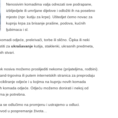
Nenosivim komadima valja odrezati sve podrapane,
izblijedjele ili umrljane dijelove i odložiti ih na posebno
mjesto (npr. kutiju za krpe). Uštedjet ćemo novac za
kupnju krpa za brisanje prašine, podova, kućnih
ljubimaca i sl.
omadi odjeće, prekrivači, torbe ili slično. Čipka ili neki
titi za
ukrašavanje
kutija, staklenki, ukrasnih predmeta,
ih stvari.
ek nosiva možemo proslijediti nekome (prijateljima, rodbini).
nd-trgovina ili putem internetskih stranica za preprodaju
recikliranje odjeće i u kojima na kupnju novih komada
ih komada odjeće. Odjeću možemo donirati i nekoj od
ima je potrebna.
 da se odlučimo na promjenu i ustrajemo u odluci.
uvod u pospremanje života…