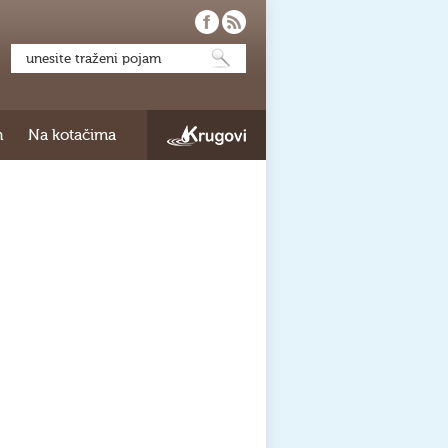
h
Na kotačima