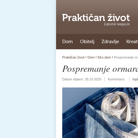
Lifestyle magazin
Dom
Obitelj
Zdravlje
Kreat
›
›
›
Praktičan život
Dom
Eko dom
Pospremanje or
Pospremanje ormara
Datum objave:
28.10.2020
Komentara:
Isp