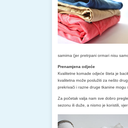
samima (jer pretrpani ormari nisu samo
Prenamjena odjeće
Kvalitetne komade odjeće šteta je baci
kvalitetna može poslužiti za nešto drug
prekrivači i razne druge tkanine mogu s
Za početak valja nam sve dobro pregled
sezonu ili duže, a nismo je koristili, vj