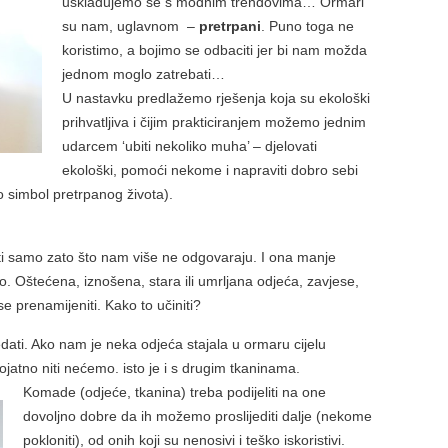
usklađujemo se s modnim trendovima… Ormari
su nam, uglavnom –
pretrpani
. Puno toga ne
koristimo, a bojimo se odbaciti jer bi nam možda
jednom moglo zatrebati…
U nastavku predlažemo rješenja koja su ekološki
prihvatljiva i čijim prakticiranjem možemo jednim
udarcem ‘ubiti nekoliko muha’ – djelovati
ekološki, pomoći nekome i napraviti dobro sebi
 simbol pretrpanog života).
ti samo zato što nam više ne odgovaraju. I ona manje
o. Oštećena, iznošena, stara ili umrljana odjeća, zavjese,
e prenamijeniti. Kako to učiniti?
ati. Ako nam je neka odjeća stajala u ormaru cijelu
erojatno niti nećemo. isto je i s drugim tkaninama.
Komade (odjeće, tkanina) treba podijeliti na one
dovoljno dobre da ih možemo proslijediti dalje (nekome
pokloniti), od onih koji su nenosivi i teško iskoristivi.