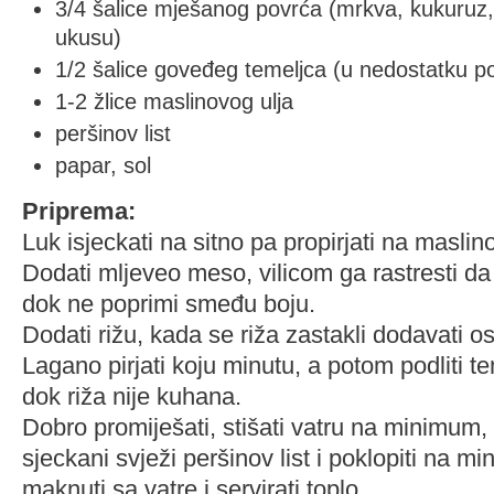
3/4 šalice mješanog povrća (mrkva, kukuruz
ukusu)
1/2 šalice goveđeg temeljca (u nedostatku po
1-2 žlice maslinovog ulja
peršinov list
papar, sol
Priprema:
Luk isjeckati na sitno pa propirjati na maslin
Dodati mljeveo meso, vilicom ga rastresti da b
dok ne poprimi smeđu boju.
Dodati rižu, kada se riža zastakli dodavati os
Lagano pirjati koju minutu, a potom podliti t
dok riža nije kuhana.
Dobro promiješati, stišati vatru na minimum, 
sjeckani svježi peršinov list i poklopiti na min
maknuti sa vatre i servirati toplo.