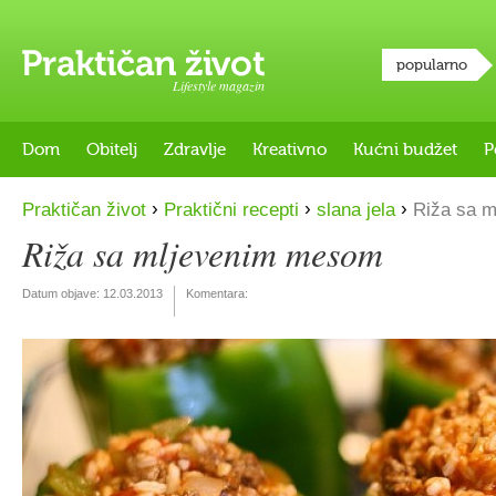
popularno
Lifestyle magazin
Dom
Obitelj
Zdravlje
Kreativno
Kućni budžet
P
›
›
›
Praktičan život
Praktični recepti
slana jela
Riža sa m
Riža sa mljevenim mesom
Datum objave:
12.03.2013
Komentara: