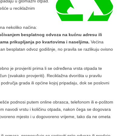
spadaju u glomazni otpad.
ešće u reciklažnim
na nekoliko načina:
ručivanjem besplatnog odvoza na kućnu adresu ili
ama prikupljanja po kvartovima i naseljima.
Većina
n besplatan odvoz godišnje, no pravila se razlikuju ovisno
ebno je provjeriti prima li se određena vrsta otpada te
čun (svakako provjeriti). Reciklažna dvorišta u pravilu
područja grada ili općine kojoj pripadaju, dok se poslovni
češće podnosi putem online obrasca, telefonom ili e-poštom
 navodi vrstu i količinu otpada, nakon čega se dogovara
ovoreno mjesto i u dogovoreno vrijeme, tako da ne ometa
 ormara, preporučuje se rastaviti prije odvoza ili predaje.