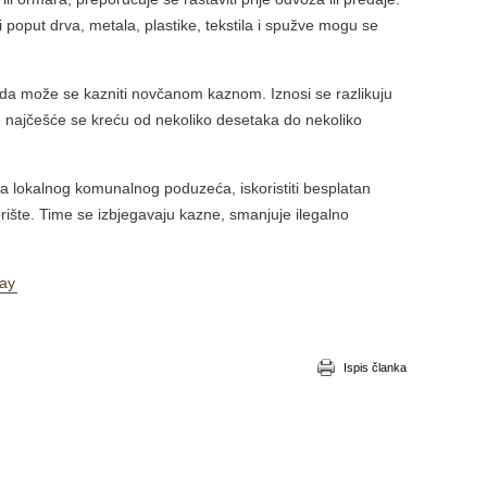
i poput drva, metala, plastike, tekstila i spužve mogu se
a može se kazniti novčanom kaznom. Iznosi se razlikuju
e najčešće se kreću od nekoliko desetaka do nekoliko
vila lokalnog komunalnog poduzeća, iskoristiti besplatan
orište. Time se izbjegavaju kazne, smanjuje ilegalno
ay
Ispis članka