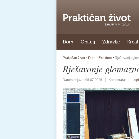
Lifestyle magazin
Dom
Obitelj
Zdravlje
Kreat
›
›
›
Praktičan život
Dom
Eko dom
Rješavanje glo
Rješavanje glomazn
Datum objave:
06.07.2026
Komentara:
Isp