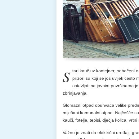
S
tari kauč uz kontejner, odbačeni o
prizori su koji se još uvijek čest
ostavljati na javnim površinama jer
zbrinjavanja.
Glomazni otpad obuhvaća velike predm
miješani komunalni otpad. Najčešće su to
kauči, fotelje, tepisi, dječja kolica, vrt
Važno je znati da električni uređaji, gr