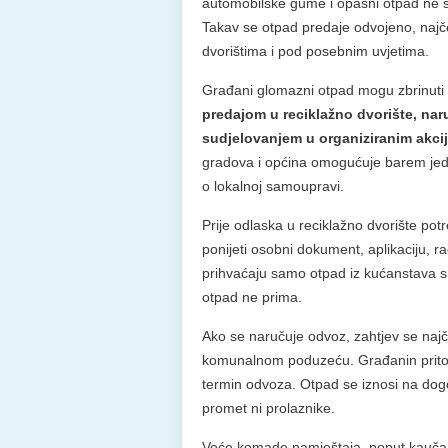
automobilske gume i opasni otpad ne 
Takav se otpad predaje odvojeno, najč
dvorištima i pod posebnim uvjetima.
Građani glomazni otpad mogu zbrinuti 
predajom u reciklažno dvorište, na
sudjelovanjem u organiziranim akcij
gradova i općina omogućuje barem jeda
o lokalnoj samoupravi.
Prije odlaska u reciklažno dvorište potr
ponijeti osobni dokument, aplikaciju, ra
prihvaćaju samo otpad iz kućanstava s 
otpad ne prima.
Ako se naručuje odvoz, zahtjev se naj
komunalnom poduzeću. Građanin pritom
termin odvoza. Otpad se iznosi na dog
promet ni prolaznike.
Veće komade namještaja, poput kauča ili