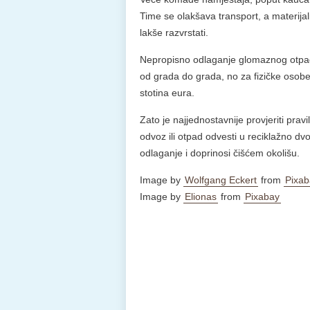
Time se olakšava transport, a materijal
lakše razvrstati.
Nepropisno odlaganje glomaznog otpad
od grada do grada, no za fizičke osob
stotina eura.
Zato je najjednostavnije provjeriti pra
odvoz ili otpad odvesti u reciklažno dv
odlaganje i doprinosi čišćem okolišu.
Image by
Wolfgang Eckert
from
Pixab
Image by
Elionas
from
Pixabay