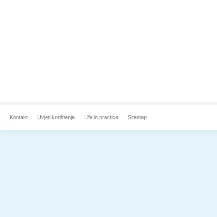
Kontakt
Uvjeti korištenja
Life in practice
Sitemap