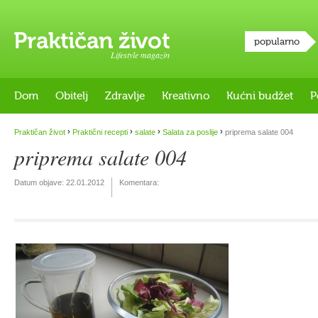
popularno
Lifestyle magazin
Dom
Obitelj
Zdravlje
Kreativno
Kućni budžet
P
›
›
›
›
Praktičan život
Praktični recepti
salate
Salata za poslije
priprema salate 004
priprema salate 004
Datum objave:
22.01.2012
Komentara: