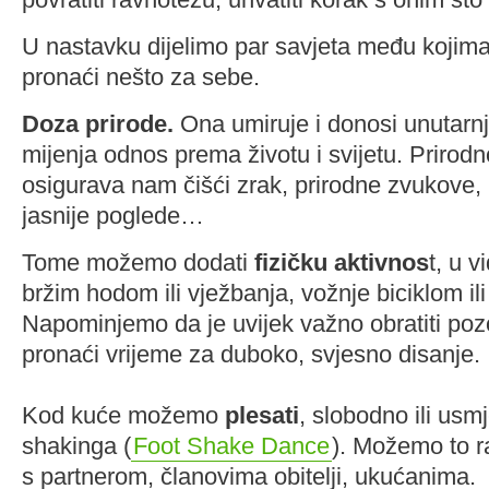
U nastavku dijelimo par savjeta među kojim
pronaći nešto za sebe.
Doza prirode.
Ona umiruje i donosi unutarnji 
mijenja odnos prema životu i svijetu. Prirod
osigurava nam čišći zrak, prirodne zvukove, 
jasnije poglede…
Tome možemo dodati
fizičku aktivnos
t, u 
bržim hodom ili vježbanja, vožnje biciklom il
Napominjemo da je uvijek važno obratiti pozo
pronaći vrijeme za duboko, svjesno disanje.
Kod kuće možemo
plesati
, slobodno ili usm
shakinga (
Foot Shake Dance
). Možemo to ra
s partnerom, članovima obitelji, ukućanima.