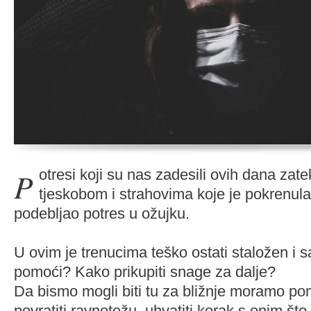
Potresi koji su nas zadesili ovih dana zatekli su nas načete
tjeskobom i strahovima koje je pokrenula
podebljao potres u ožujku.
U ovim je trenucima teško ostati staložen i 
pomoći? Kako prikupiti snage za dalje?
Da bismo mogli biti tu za bližnje moramo p
povratiti ravnotežu, uhvatiti korak s onim št