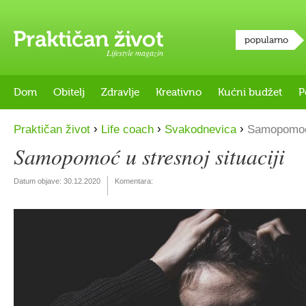
popularno
Lifestyle magazin
Dom
Obitelj
Zdravlje
Kreativno
Kućni budžet
P
›
›
›
Praktičan život
Life coach
Svakodnevica
Samopomoć u
Samopomoć u stresnoj situaciji
Datum objave:
30.12.2020
Komentara: