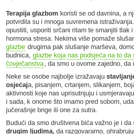
Terapija glazbom
koristi se od davnina, a nj
potvrdila su i mnoga suvremena istraživanj
opustiti, usporiti srčani ritam te smanjiti tlak i
hormona stresa. Nekima više pomaže sluša
glazbe
drugima pak slušanje marševa, domol
budnica,
glazbe koja nas podsjeća na to da
čovječanstva
, da smo u ovome zajedno, da
Neke se osobe najbolje izražavaju
stavljanj
osjećaj
a, pisanjem, crtanjem, slikanjem, b
aktivnosti koje nas uprisutnjuju i usmjeravaju
i sada, k onome što imamo pred sobom, udal
jučerašnje brige ili one za sutra.
Budući da smo društvena bića važno je i d
drugim ljudima,
da razgovaramo, ohrabrujući