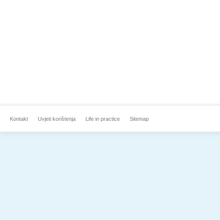
Kontakt
Uvjeti korištenja
Life in practice
Sitemap