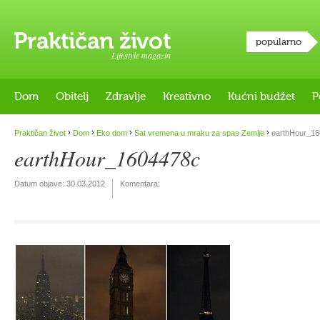
popularno
Lifestyle magazin
Dom
Obitelj
Zdravlje
Kreativno
Kućni budžet
P
›
›
›
›
Praktičan život
Dom
Eko dom
Sat vremena u mraku za spas Zemlje
earthHour_16
earthHour_1604478c
Datum objave:
30.03.2012
Komentara: