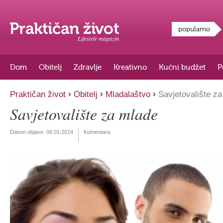
popularno
Lifestyle magazin
Dom
Obitelj
Zdravlje
Kreativno
Kućni budžet
P
›
›
›
Praktičan život
Obitelj
Mladalaštvo
Savjetovalište z
Savjetovalište za mlade
Datum objave:
08.01.2014
Komentara: