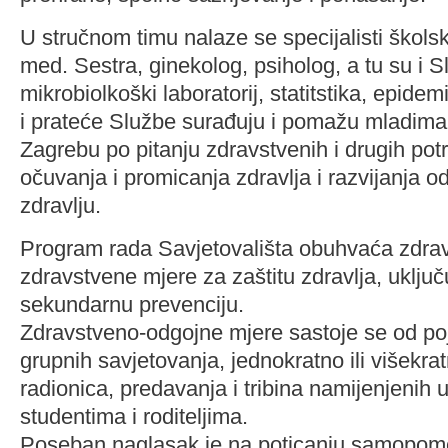
U stručnom timu nalaze se specijalisti škols
med. Sestra, ginekolog, psiholog, a tu su i 
mikrobiolkoški laboratorij, statitstika, epidemio
i prateće Službe surađuju i pomažu mladima 
Zagrebu po pitanju zdravstvenih i drugih potr
očuvanja i promicanja zdravlja i razvijanja 
zdravlju.
Program rada Savjetovališta obuhvaća zdrav
zdravstvene mjere za zaštitu zdravlja, uključ
sekundarnu prevenciju.
Zdravstveno-odgojne mjere sastoje se od poje
grupnih savjetovanja, jednokratno ili višekra
radionica, predavanja i tribina namijenjenih 
studentima i roditeljima.
Poseban naglasak je na poticanju samopom