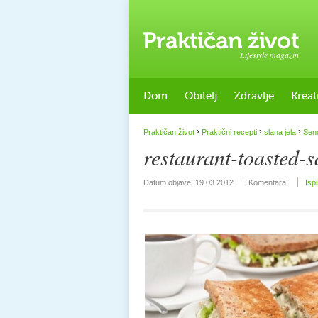
Lifestyle magazin
Dom
Obitelj
Zdravlje
Kreat
›
›
›
Praktičan život
Praktični recepti
slana jela
Sen
restaurant-toasted-
Datum objave:
19.03.2012
Komentara:
Isp