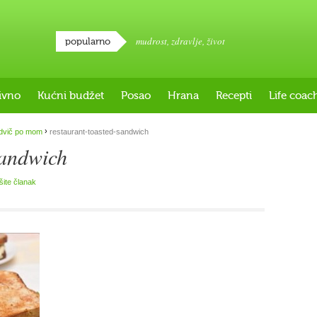
mudrost
,
zdravlje
,
život
popularno
ivno
Kućni budžet
Posao
Hrana
Recepti
Life coac
›
dvič po mom
restaurant-toasted-sandwich
sandwich
išite članak